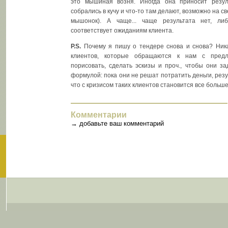
это мышиная возня. Иногда она приносит резул
собрались в кучу и что-то там делают, возможно на с
мышонок). А чаще... чаще результата нет, л
соответствует ожиданиям клиента.
P.S.
Почему я пишу о тендере снова и снова? Ника
клиентов, которые обращаются к нам с предл
порисовать, сделать эскизы и проч., чтобы они з
формулой: пока они не решат потратить деньги, резу
что с кризисом таких клиентов становится все больш
Комментарии
→
добавьте ваш комментарий