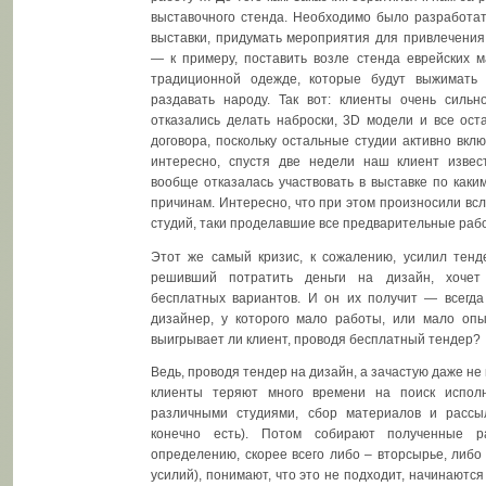
выставочного стенда. Необходимо было разработат
выставки, придумать мероприятия для привлечения
— к примеру, поставить возле стенда еврейских ма
традиционной одежде, которые будут выжимать 
раздавать народу. Так вот: клиенты очень сильн
отказались делать наброски, 3D модели и все ост
договора, поскольку остальные студии активно вклю
интересно, спустя две недели наш клиент извес
вообще отказалась участвовать в выставке по каки
причинам. Интересно, что при этом произносили вс
студий, таки проделавшие все предварительные раб
Этот же самый кризис, к сожалению, усилил тенде
решивший потратить деньги на дизайн, хочет
бесплатных вариантов. И он их получит — всегда
дизайнер, у которого мало работы, или мало оп
выигрывает ли клиент, проводя бесплатный тендер?
Ведь, проводя тендер на дизайн, а зачастую даже не
клиенты теряют много времени на поиск исполн
различными студиями, сбор материалов и рассы
конечно есть). Потом собирают полученные р
определению, скорее всего либо – вторсырье, либ
усилий), понимают, что это не подходит, начинаютс