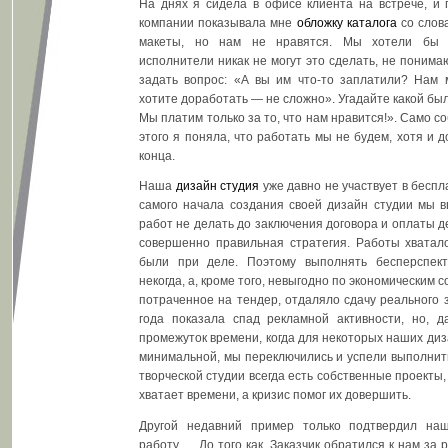
На днях я сидела в офисе клиента на встрече, и 
компании показывала мне
обложку каталога
со слов
макеты, но нам не нравятся. Мы хотели бы к
исполнители никак не могут это сделать, не понимаю
задать вопрос: «А вы им что-то заплатили? Нам м
хотите доработать — не сложно». Угадайте какой был
Мы платим только за то, что нам нравится!». Само с
этого я поняла, что работать мы не будем, хотя и 
конца.
Наша
дизайн студия
уже давно не участвует в беспл
самого начала создания своей дизайн студии мы в
работ не делать до заключения договора и оплаты де
совершенно правильная стратегия. Работы хватало
были при деле. Поэтому выполнять бесперспек
некогда, а, кроме того, невыгодно по экономическим
потраченное на тендер, отдаляло сдачу реального з
года показала спад рекламной активности, но, 
промежуток времени, когда для некоторых наших диз
минимальной, мы переключились и успели выполнить
творческой студии всегда есть собственные проекты
хватает времени, а кризис помог их довершить.
Другой недавний пример только подтвердил на
работу … До того как. Заказчик обратился к нам за