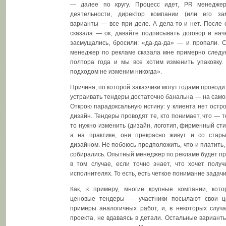
— далее по кругу. Процесс идет, PR менедже
деятельности, директор компании (или его за
варианты — все при деле. А дела-то и нет. После о
сказала — ок, давайте подписывать договор и начн
засмущались, бросили: «да-да-да» — и пропали. С
менеджер по рекламе сказала мне примерно следу
полтора года и мы все хотим изменить упаковку.
подходом не изменим никогда».
Причина, по которой заказчики могут годами проводит
устраивать тендеры достаточно банальна — на самом
Открою парадоксальную истину: у клиента нет остр
дизайн. Тендеры проводят те, кто понимает, что — 
то нужно изменить (дизайн, логотип, фирменный стил
а на практике, они прекрасно живут и со стар
дизайном. Не побоюсь предположить, что и платить, 
собирались. Опытный менеджер по рекламе будет пр
в том случае, если точно знает, что хочет получ
исполнителях. То есть, есть четкое понимание задачи
Как, к примеру, многие крупные компании, кот
ценовые тендеры — участники посылают свои ц
примеры аналогичных работ, и, в некоторых случ
проекта, не вдаваясь в детали. Остальные варианты