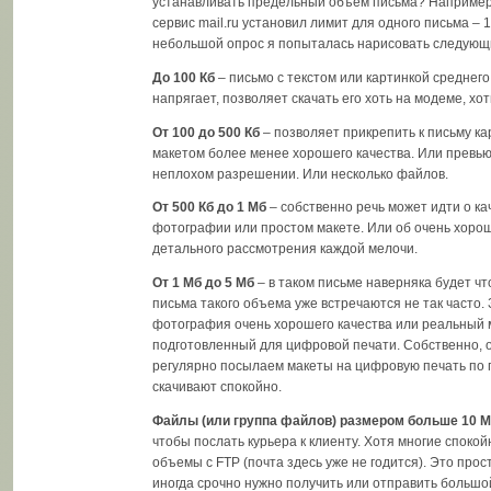
устанавливать предельный объем письма? Например
сервис mail.ru установил лимит для одного письма – 
небольшой опрос я попыталась нарисовать следующ
До 100 Кб
– письмо с текстом или картинкой среднего 
напрягает, позволяет скачать его хоть на модеме, хо
От 100 до 500 Кб
– позволяет прикрепить к письму ка
макетом более менее хорошего качества. Или превь
неплохом разрешении. Или несколько файлов.
От 500 Кб до 1 Мб
– собственно речь может идти о к
фотографии или простом макете. Или об очень хоро
детального рассмотрения каждой мелочи.
От 1 Мб до 5 Мб
– в таком письме наверняка будет чт
письма такого объема уже встречаются не так часто.
фотография очень хорошего качества или реальный 
подготовленный для цифровой печати. Собственно, 
регулярно посылаем макеты на цифровую печать по п
скачивают спокойно.
Файлы (или группа файлов) размером больше 10 
чтобы послать курьера к клиенту. Хотя многие спокой
объемы с FTP (почта здесь уже не годится). Это прос
иногда срочно нужно получить или отправить больш