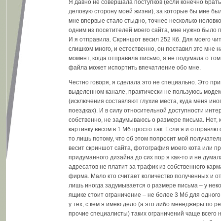
Я давно не совершала поступков (если конечно брать
деловую сторону моей жизни), за которые бы мне бы
мне впервые стало стыдно, точнее несколько неловк
одним из посетителей моего сайта, мне нужно было 
И я отправила. Скриншот весил 252 Кб. Для моего чи
слишком много, и естественно, он поставил это мне н
момент, когда отправила письмо, я не подумала о то
файла может испортить впечатление обо мне.
Честно говоря, я сделала это не специально. Это при
выделенном канале, практически не пользуюсь моде
(исключения составляют глухие места, куда меня иног
поездках). И в силу относительной доступности инте
собственно, не задумываюсь о размере письма. Нет,
картинку весом в 1 Мб просто так. Если я и отправлю
то лишь потому, что об этом попросит мой получатель
весит скриншот сайта, фотография моего кота или п
придуманного дизайна до сих пор я как-то и не дума
адресатов не платит за трафик из собственного карм
фирма. Мало кто считает количество полученных и о
лишь иногда задумывается о размере письма – у нек
ящике стоит ограничение – не более 3 Мб для одного
у тех, с кем я имею дело (а это либо менеджеры по р
прочие специалисты) таких ограничений чаще всего не