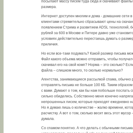
посылают массу писем туда сюда и скачивают файлы
размера.
Интернет доступен многим и дома - домашние сети в
клиентами стремительно сбрасывают цены на скачан
появлением Стрима и развитием ADSL технологий, 
рублей за 600 в Москве и Питере давно уже становитс
условиях действительно перестаешь думать о разме
приличия.
Но если все-таки подумать? Какой размер письма мо
Файл какого объема можно отправить, чтобы получате
скачивал его на свой комп? Норма – это сколько? Есл
файла – слишком много, то сколько нормально?
Агентства, занимающиеся рассылкой спама, обычно
отправлять письма не больше 100 КБ. Таким образом
с вами. Думают о том, как бы нам побольше послать 
сильно обиделись. Собственно меня конечно напряга
непрошенных писем, которые приходят ежедневно н
Но я думаю лишь о количестве – жалко времени, кото
расчистку. А вот о том, сколько весит весь этот мусор 
думала.
Со спамом понятно. А что делать с обычными письм